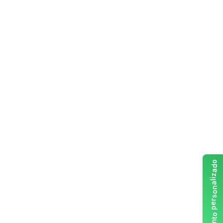
o
d
a
z
i
l
a
n
o
s
r
e
p
o
t
n