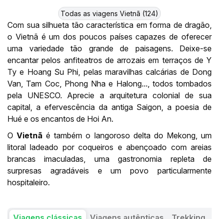
Todas as viagens Vietnã (124)
Com sua silhueta tão característica em forma de dragão,
o Vietnã é um dos poucos países capazes de oferecer
uma variedade tão grande de paisagens. Deixe-se
encantar pelos anfiteatros de arrozais em terraços de Y
Ty e Hoang Su Phi, pelas maravilhas calcárias de Dong
Van, Tam Coc, Phong Nha e Halong..., todos tombados
pela UNESCO. Aprecie a arquitetura colonial de sua
capital, a efervescência da antiga Saigon, a poesia de
Hué e os encantos de Hoi An.
O
Vietnã
é também o langoroso delta do Mekong, um
litoral ladeado por coqueiros e abençoado com areias
brancas imaculadas, uma gastronomia repleta de
surpresas agradáveis e um povo particularmente
hospitaleiro.
Viagens clássicas
Viagens autênticas
Trekking
C