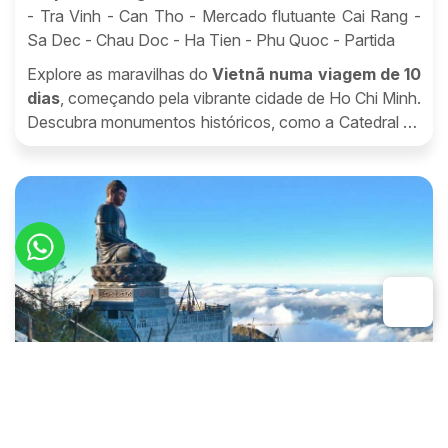
- Tra Vinh - Can Tho - Mercado flutuante Cai Rang -
Sa Dec - Chau Doc - Ha Tien - Phu Quoc - Partida
Explore as maravilhas do
Vietnã numa viagem de 10
dias
, começando pela vibrante cidade de Ho Chi Minh.
Descubra monumentos históricos, como a Catedral de
Notre Dame e o Museu da Guerra, mergulhe na cultura
local em mercados e bairros tradicionais, e embarque
em uma aventura pelos encantadores vilarejos do
Delta do Mekong. Relaxe nas praias paradisíacas da
ilha de Phu Quoc e desfrute de momentos de
tranquilidade e descoberta em um dos destinos mais
belos do Sudeste Asiático. Uma jornada inesquecível
para explorar a história, a natureza exuberante e a
hospitalidade do Vietnã.
Recomendado por clientes
Viagens clássicas