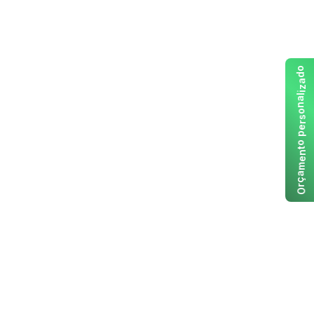
o
d
a
z
i
l
a
n
o
s
r
e
p
o
t
n
e
m
a
ç
r
O