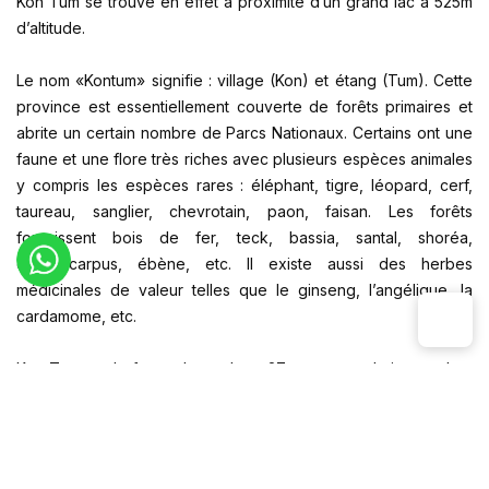
Kon Tum se trouve en effet à proximité d’un grand lac à 525m
d’altitude.
Le nom «Kontum» signifie : village (Kon) et étang (Tum). Cette
province est essentiellement couverte de forêts primaires et
abrite un certain nombre de Parcs Nationaux. Certains ont une
faune et une flore très riches avec plusieurs espèces animales
y compris les espèces rares : éléphant, tigre, léopard, cerf,
taureau, sanglier, chevrotain, paon, faisan. Les forêts
fournissent bois de fer, teck, bassia, santal, shoréa,
dipterocarpus, ébène, etc. Il existe aussi des herbes
médicinales de valeur telles que le ginseng, l’angélique, la
cardamome, etc.
Kon Tum est le foyer de quelque 27 groupes ethniques, dont
les Bahnar, Jarai, Rengao et Xe Dang, certains vivent une vie
séparée de la société ordinaire. Il y a des groupes ethniques
qui conservent parfaitement leur aspect culturel traditionnel.