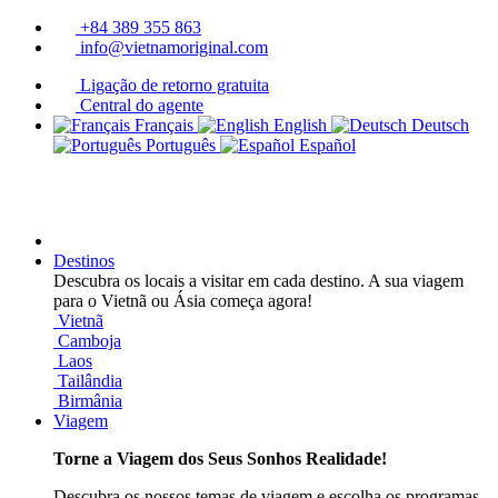
+84 389 355 863
info@vietnamoriginal.com
Ligação de retorno gratuita
Central do agente
Français
English
Deutsch
Português
Español
Destinos
Descubra os locais a visitar em cada destino. A sua viagem
para o Vietnã ou Ásia começa agora!
Vietnã
Camboja
Laos
Tailândia
Birmânia
Viagem
Torne a Viagem dos Seus Sonhos Realidade!
Descubra os nossos temas de viagem e escolha os programas