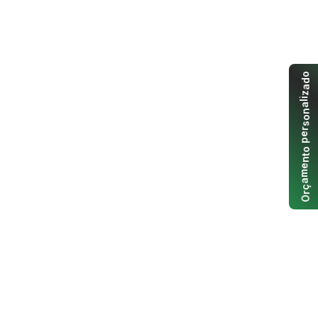
o
d
a
z
i
l
a
n
o
s
r
e
p
o
t
n
e
m
a
ç
r
O