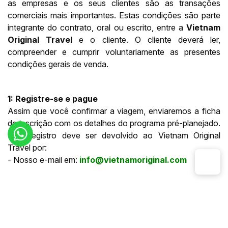
as empresas e os seus clientes são as transações
comerciais mais importantes. Estas condições são parte
integrante do contrato, oral ou escrito, entre a
Vietnam
Original Travel
e o cliente. O cliente deverá ler,
compreender e cumprir voluntariamente as presentes
condições gerais de venda.
1: Registre-se e pague
Assim que você confirmar a viagem, enviaremos a ficha
de inscrição com os detalhes do programa pré-planejado.
Este registro deve ser devolvido ao Vietnam Original
Travel por:
- Nosso e-mail em:
info@vietnamoriginal.com
Um depósito de 20% dos custos totais da viagem deve
ser pago por transferência bancária ou cartão de crédito
através de nossa página segura de pagamento online
para que a sua solicitação seja confirmada. Os