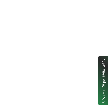
o
d
a
z
i
l
a
n
o
s
r
e
p
o
t
n
e
m
a
ç
r
O