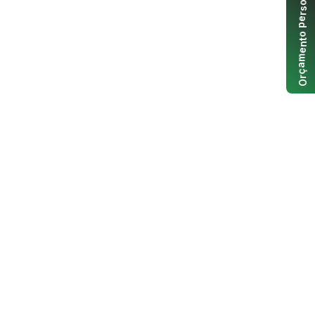
o
s
r
e
p
o
t
n
e
m
a
ç
r
O