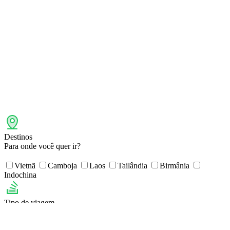
Destinos
Para onde você quer ir?
Vietnã
Camboja
Laos
Tailândia
Birmânia
Indochina
Tipo de viagem
Escolha a sua viagem