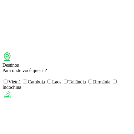
Destinos
Para onde você quer ir?
Vietnã
Camboja
Laos
Tailândia
Birmânia
Indochina
Tipo de viagem
Escolha a sua viagem
Viagens clássicas
Viagens autênticas
Trekking
Cruzeiros
Passeios de bicicleta
Viagens combinadas
Lua
de mel
Viagens com a família
Viagens de luxo
Excursões