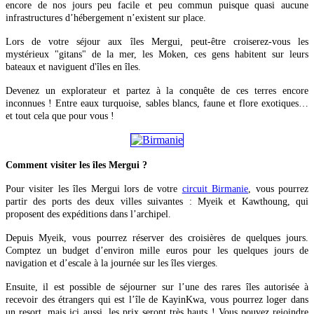
encore de nos jours peu facile et peu commun puisque quasi aucune
infrastructures d’hébergement n’existent sur place.
Lors de votre séjour aux îles Mergui, peut-être croiserez-vous les
mystérieux "gitans" de la mer, les Moken, ces gens habitent sur leurs
bateaux et naviguent d'îles en îles.
Devenez un explorateur et partez à la conquête de ces terres encore
inconnues ! Entre eaux turquoise, sables blancs, faune et flore exotiques…
et tout cela que pour vous !
Comment visiter les îles Mergui ?
Pour visiter les îles Mergui lors de votre
circuit Birmanie
, vous pourrez
partir des ports des deux villes suivantes : Myeik et Kawthoung, qui
proposent des expéditions dans l’archipel.
Depuis Myeik, vous pourrez réserver des croisières de quelques jours.
Comptez un budget d’environ mille euros pour les quelques jours de
navigation et d’escale à la journée sur les îles vierges.
Ensuite, il est possible de séjourner sur l’une des rares îles autorisée à
recevoir des étrangers qui est l’île de KayinKwa, vous pourrez loger dans
un resort, mais ici aussi, les prix seront très hauts ! Vous pouvez rejoindre