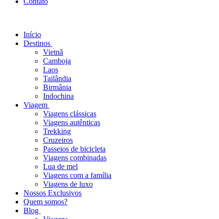
Contato
Início
Destinos
Vietnã
Camboja
Laos
Tailândia
Birmânia
Indochina
Viagem
Viagens clássicas
Viagens autênticas
Trekking
Cruzeiros
Passeios de bicicleta
Viagens combinadas
Lua de mel
Viagens com a família
Viagens de luxo
Nossos Exclusivos
Quem somos?
Blog