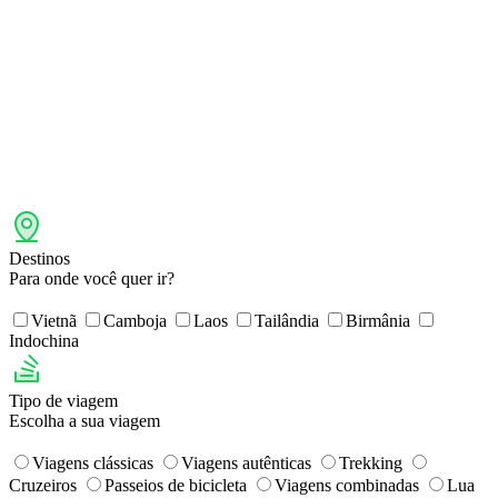
Destinos
Para onde você quer ir?
Vietnã
Camboja
Laos
Tailândia
Birmânia
Indochina
Tipo de viagem
Escolha a sua viagem
Viagens clássicas
Viagens autênticas
Trekking
Cruzeiros
Passeios de bicicleta
Viagens combinadas
Lua