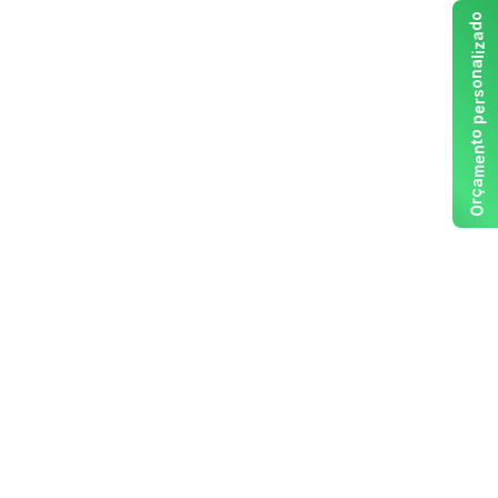
o
d
a
z
i
l
a
n
o
s
r
e
p
o
t
n
e
m
a
ç
r
O