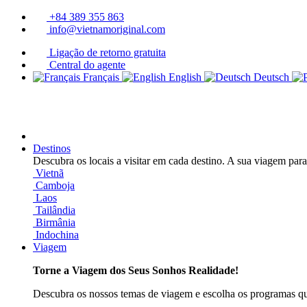
+84 389 355 863
info@vietnamoriginal.com
Ligação de retorno gratuita
Central do agente
Français
English
Deutsch
Destinos
Descubra os locais a visitar em cada destino. A sua viagem par
Vietnã
Camboja
Laos
Tailândia
Birmânia
Indochina
Viagem
Torne a Viagem dos Seus Sonhos Realidade!
Descubra os nossos temas de viagem e escolha os programas qu