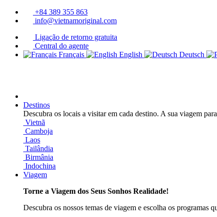
+84 389 355 863
info@vietnamoriginal.com
Ligação de retorno gratuita
Central do agente
Français
English
Deutsch
Destinos
Descubra os locais a visitar em cada destino. A sua viagem par
Vietnã
Camboja
Laos
Tailândia
Birmânia
Indochina
Viagem
Torne a Viagem dos Seus Sonhos Realidade!
Descubra os nossos temas de viagem e escolha os programas qu