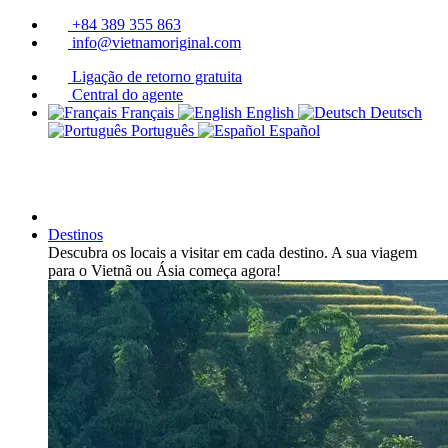
+84 389 355 863
info@vietnamoriginal.com
Ligação de retorno gratuita
Central do agente
Français
English
Deutsch
Português
Español
Destinos
Descubra os locais a visitar em cada destino. A sua viagem
para o Vietnã ou Ásia começa agora!