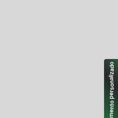
o
d
a
z
i
l
a
n
o
s
r
e
p
o
t
n
e
m