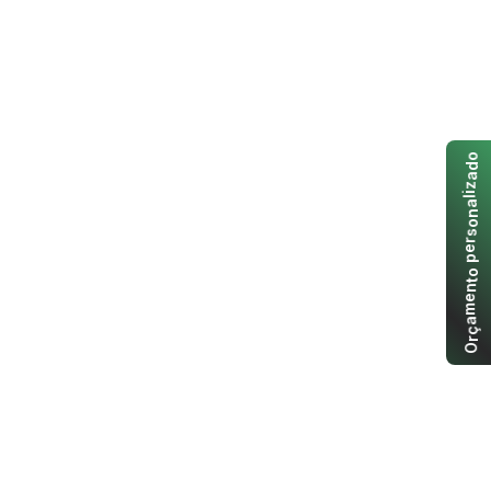
o
d
a
z
i
l
a
n
o
s
r
e
p
o
t
n
e
m
a
ç
r
O