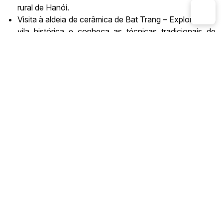
rural de Hanói.
Visita à aldeia de cerâmica de Bat Trang – Explore essa
vila histórica e conheça as técnicas tradicionais de
fabricação de cerâmica.
Interação com artesãos locais – Veja os mestres da
cerâmica em ação e participe de uma oficina prática
para criar sua própria peça.
Experiência cultural autêntica – Mergulhe na vida
cotidiana das aldeias vietnamitas e entenda melhor
suas tradições e costumes.
Jornada de jipe por estradas secundárias – Percorra
rotas menos conhecidas, longe do turismo
convencional, em um jipe clássico.