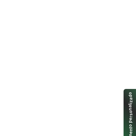
o
d
a
z
i
l
a
n
o
s
r
e
p
o
t
n
e
m