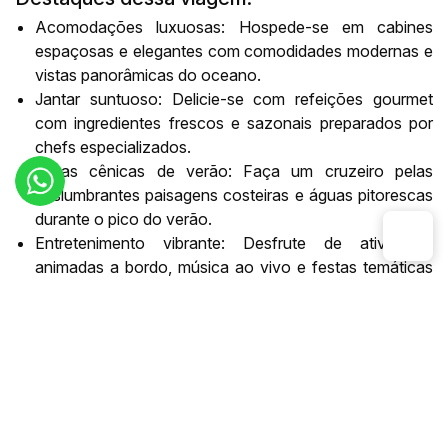
Acomodações luxuosas: Hospede-se em cabines
espaçosas e elegantes com comodidades modernas e
vistas panorâmicas do oceano.
Jantar suntuoso: Delicie-se com refeições gourmet
com ingredientes frescos e sazonais preparados por
chefs especializados.
Rotas cênicas de verão: Faça um cruzeiro pelas
deslumbrantes paisagens costeiras e águas pitorescas
durante o pico do verão.
Entretenimento vibrante: Desfrute de atividades
animadas a bordo, música ao vivo e festas temáticas
adaptadas para a temporada de verão.
Relaxamento e lazer: Descontraia-se com acesso a
piscinas a bordo, tratamentos de spa e decks para
banho de sol.
Excursões e atividades: Participe de excursões
guiadas em terra para explorar as atrações locais e
atividades de esportes aquáticos.