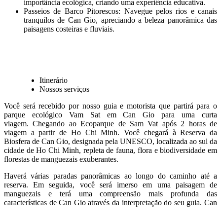
importância ecológica, criando uma experiência educativa.
Passeios de Barco Pitorescos: Navegue pelos rios e canais
tranquilos de Can Gio, apreciando a beleza panorâmica das
paisagens costeiras e fluviais.
Itinerário
Nossos serviços
Você será recebido por nosso guia e motorista que partirá para o
parque ecológico Vam Sat em Can Gio para uma curta
viagem.
Chegando ao Ecoparque de Sam Vat após 2 horas de
viagem a partir de Ho Chi Minh. Você chegará à Reserva da
Biosfera de Can Gio, designada pela UNESCO, localizada ao sul da
cidade de Ho Chi Minh, repleta de fauna, flora e biodiversidade em
florestas de manguezais exuberantes.
Haverá várias paradas panorâmicas ao longo do caminho até a
reserva. Em seguida, você será imerso em uma paisagem de
manguezais e terá uma compreensão mais profunda das
características de Can Gio através da interpretação do seu guia. Can
Gio é um dos ecossistemas mais importantes do Vietnã, onde mais
de 52 espécies de flora e 200 espécies de fauna habitam.