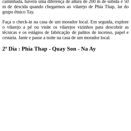
caminhada, haverá uma diferença de altura de 200 m de subida e 50
m de descida quando chegarmos ao vilarejo de Phia Thap, lar do
grupo étnico Tay.
Faça o check-in na casa de um morador local. Em seguida, explore
o vilarejo a pé ou visite os vilarejos vizinhos para descobrir as
técnicas e os estágios de fabricação de palitos de incenso, papel e
cestaria. Jante e passe a noite na casa de um morador local.
2º Dia : Phia Thap - Quay Son - Na Ay
Após o café da manhã, dirija por cerca de 40 km até Ngoc Khe,
onde você começará uma caminhada ao longo do rio e pelas colinas
em direção à fronteira entre o Vietnã e a China. Ao longo do
caminho, visite as aldeias étnicas ao longo do rio Quay Son e na
região da fronteira. Você almoçará em um piquenique.
Continue a caminhada pelas montanhas de calcário e passe pelas
aldeias étnicas, que têm palafitas antigas. Você terá a oportunidade
de andar de caiaque no rio Quay Son, localizado a 4 km da
cachoeira Ban Gioc. Jante e passe a noite com os habitantes locais
de Quay Son, que pertencem ao grupo étnico Tay.
3º Dia : Na Ay - Caverna Nguom Ngao - Cachoeira
Ban Gioc