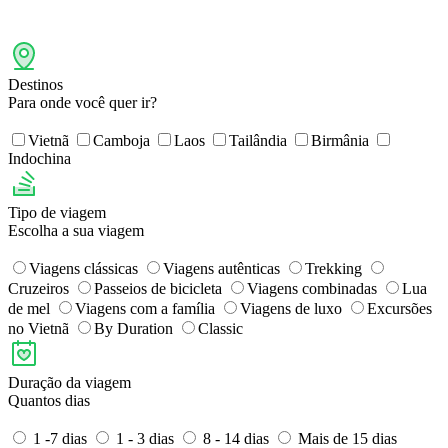
Destinos
Para onde você quer ir?
Vietnã
Camboja
Laos
Tailândia
Birmânia
Indochina
Tipo de viagem
Escolha a sua viagem
Viagens clássicas
Viagens autênticas
Trekking
Cruzeiros
Passeios de bicicleta
Viagens combinadas
Lua
de mel
Viagens com a família
Viagens de luxo
Excursões
no Vietnã
By Duration
Classic
Duração da viagem
Quantos dias
1 -7 dias
1 - 3 dias
8 - 14 dias
Mais de 15 dias