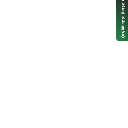
n
o
s
r
e
p
o
t
n
e
m
a
ç
r
O