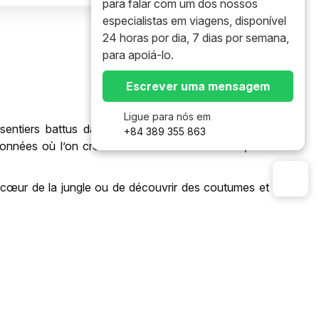
para falar com um dos nossos
especialistas em viagens, disponível
24 horas por dia, 7 dias por semana,
para apoiá-lo.
Escrever uma mensagem
Ligue para nós em
entiers battus dans une zone relativement sauvage,
+84 389 355 863
nnées où l’on croise une riche faune et flore, et une
 cœur de la jungle ou de découvrir des coutumes et de
Popular
▼