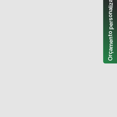
a
z
i
l
a
n
o
s
r
e
p
o
t
n
e
m
a
ç
r
O