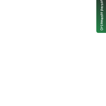
n
o
s
r
e
p
o
t
n
e
m
a
ç
r
O