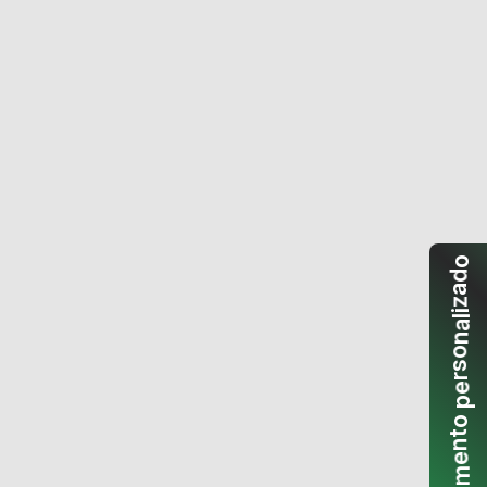
o
d
a
z
i
l
a
n
o
s
r
e
p
o
t
n
e
m