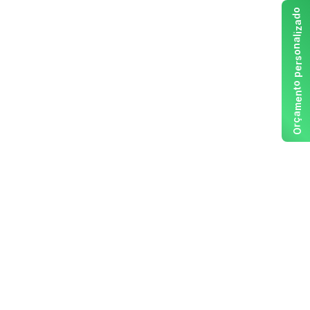
o
d
a
z
i
l
a
n
o
s
r
e
p
o
t
n
e
m
a
ç
r
O