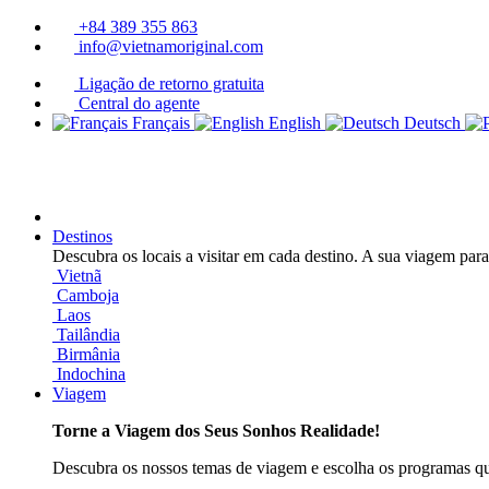
+84 389 355 863
info@vietnamoriginal.com
Ligação de retorno gratuita
Central do agente
Français
English
Deutsch
Destinos
Descubra os locais a visitar em cada destino. A sua viagem par
Vietnã
Camboja
Laos
Tailândia
Birmânia
Indochina
Viagem
Torne a Viagem dos Seus Sonhos Realidade!
Descubra os nossos temas de viagem e escolha os programas qu