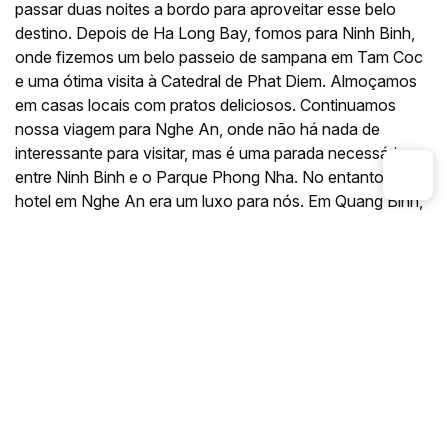
passar duas noites a bordo para aproveitar esse belo
destino. Depois de Ha Long Bay, fomos para Ninh Binh,
onde fizemos um belo passeio de sampana em Tam Coc
e uma ótima visita à Catedral de Phat Diem. Almoçamos
em casas locais com pratos deliciosos. Continuamos
nossa viagem para Nghe An, onde não há nada de
interessante para visitar, mas é uma parada necessária
entre Ninh Binh e o Parque Phong Nha. No entanto, o
hotel em Nghe An era um luxo para nós. Em Quang Binh,
nos divertimos muito descobrindo o parque e a famosa
caverna de Phong Nha. Gostamos muito do hotel Sun
Spa Resort, que fica perto da praia e do centro de Quang
Binh. Em seguida, passamos duas noites em Hue, no
hotel Huong Giang, com vista para o rio Huong ou para a
charmosa cidade de Hue. Hue é uma cidade tranquila e
elegante. A visita aos vilarejos de artesanato foi
impressionante, especialmente Thanh Tien, Thuy Bieu e
Sinh. Andamos de bicicleta na tranquila zona rural de Hue.
Depois, seguimos para Hoi An, uma cidade encantadora