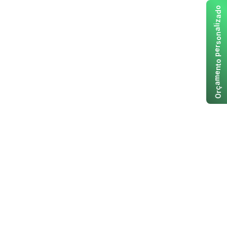
o
d
a
z
i
l
a
n
o
s
r
e
p
o
t
n
e
m
a
ç
r
O