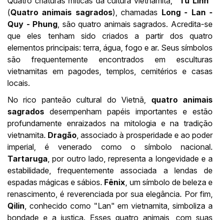
Quatro criaturas míticas da cultura vietnamita, "
Tu Linh
"
(
Quatro animais sagrados
), chamadas
Long - Lan -
Quy - Phung
, são quatro animais sagrados. Acredita-se
que eles tenham sido criados a partir dos quatro
elementos principais: terra, água, fogo e ar. Seus símbolos
são frequentemente encontrados em esculturas
vietnamitas em pagodes, templos, cemitérios e casas
locais.
No rico panteão cultural do Vietnã,
quatro animais
sagrados
desempenham papéis importantes e estão
profundamente enraizados na mitologia e na tradição
vietnamita.
Dragão
, associado à prosperidade e ao poder
imperial, é venerado como o símbolo nacional.
Tartaruga
, por outro lado, representa a longevidade e a
estabilidade, frequentemente associada a lendas de
espadas mágicas e sábios.
Fênix
, um símbolo de beleza e
renascimento, é reverenciada por sua elegância. Por fim,
Qilin
, conhecido como "Lan" em vietnamita, simboliza a
bondade e a justiça. Esses quatro animais, com suas