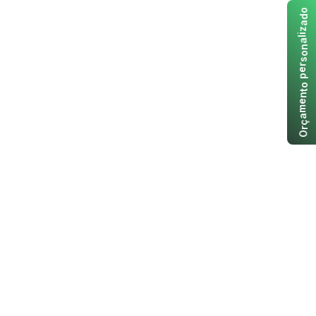
o
d
a
z
i
l
a
n
o
s
r
e
p
o
t
n
e
m
a
ç
r
O