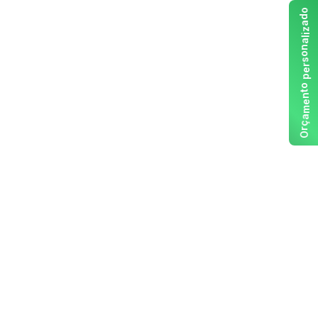
o
d
a
z
i
l
a
n
o
s
r
e
p
o
t
n
e
m
a
ç
r
O