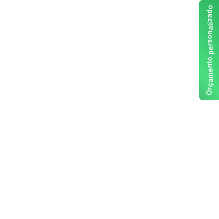
o
d
a
z
i
l
a
n
o
s
r
e
p
o
t
n
e
m
a
ç
r
O