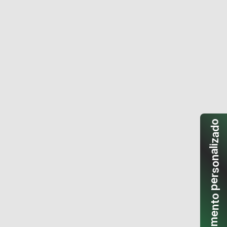
o
d
a
z
i
l
a
n
o
s
r
e
p
o
t
n
e
m