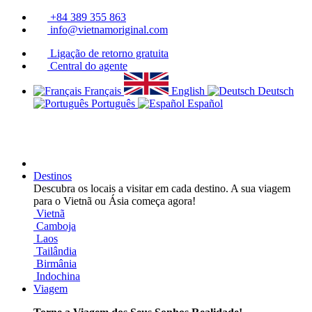
+84 389 355 863
info@vietnamoriginal.com
Ligação de retorno gratuita
Central do agente
Français
English
Deutsch
Português
Español
Destinos
Descubra os locais a visitar em cada destino. A sua viagem
para o Vietnã ou Ásia começa agora!
Vietnã
Camboja
Laos
Tailândia
Birmânia
Indochina
Viagem