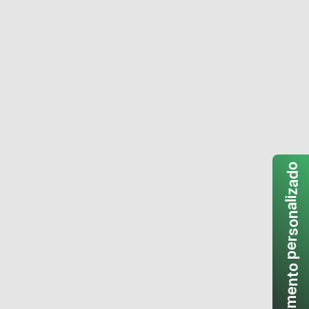
o
d
a
z
i
l
a
n
o
s
r
e
p
o
t
n
e
m