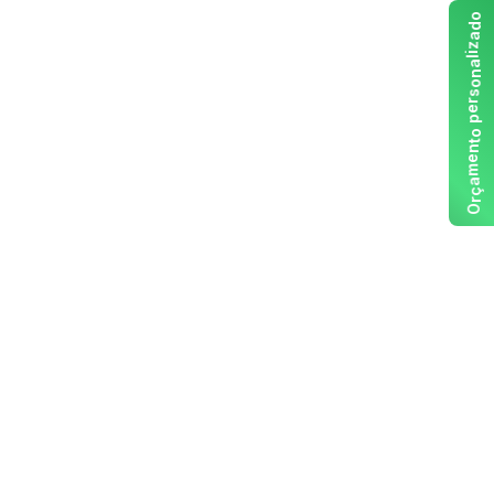
o
d
a
z
i
l
a
n
o
s
r
e
p
o
t
n
e
m
a
ç
r
O