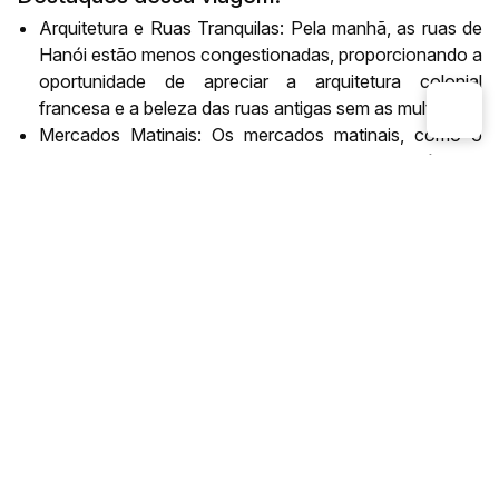
Arquitetura e Ruas Tranquilas: Pela manhã, as ruas de
Hanói estão menos congestionadas, proporcionando a
oportunidade de apreciar a arquitetura colonial
francesa e a beleza das ruas antigas sem as multidões.
Mercados Matinais: Os mercados matinais, como o
Mercado de Long Bien, ganham vida cedo. Você pode
experimentar a autêntica culinária vietnamita, comprar
produtos frescos e mergulhar na cultura local.
Aproveitar o Clima Mais Fresco: As manhãs em Hanói
tendem a ser mais frescas e menos úmidas, o que
torna o clima ideal para explorar a cidade a pé ou de
bicicleta.