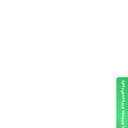
o
d
a
z
i
l
a
n
o
s
r
e
p
o
t
n
e
m
a
ç