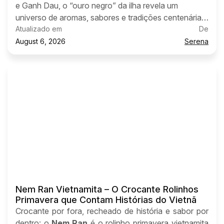
e Ganh Dau, o “ouro negro” da ilha revela um
universo de aromas, sabores e tradições centenárias.
Descubra os tipos de pimenta, as fazendas mais
Atualizado em
De
encantadoras e como essa especiaria transforma a
August 6, 2026
Serena
viagem em uma experiência para todos os sentidos
— do olhar ao paladar.
Nem Ran Vietnamita – O Crocante Rolinhos
Primavera que Contam Histórias do Vietnã
Crocante por fora, recheado de história e sabor por
dentro: o
Nem Ran
é o rolinho primavera vietnamita