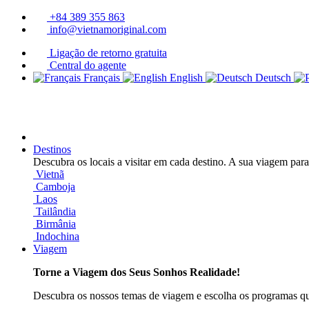
+84 389 355 863
info@vietnamoriginal.com
Ligação de retorno gratuita
Central do agente
Français
English
Deutsch
Destinos
Descubra os locais a visitar em cada destino. A sua viagem par
Vietnã
Camboja
Laos
Tailândia
Birmânia
Indochina
Viagem
Torne a Viagem dos Seus Sonhos Realidade!
Descubra os nossos temas de viagem e escolha os programas qu